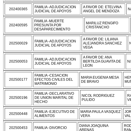
FAMILIA -ADJUDICACION
A FAVOR DE: ETELVINA
202400365
N
JUDICIAL DE APOYOS
ANGEL DE MENDOZA
FAMILIA -MUERTE
MARILUZ RENGIFO
202400595
PRESUNTA POR
CRISTANCHO
DESAPARECIMIENTO
A FAVOR DE: LILIANA
FAMILIA -ADJUDICACION
202500029
ALEJANDRA SANCHEZ
JUDICIAL DE APOYOS
VEGA
A FAVOR DE: ANA
FAMILIA -ADJUDICACION
202500053
BERTILDA GUAVITA DE
N
JUDICIAL DE APOYOS
LEON
FAMILIA -CESACION
MARIA EUGENIA MESA
HE
202500177
EFECTOS CIVILES DEL
DE BRAVO
MU
MATRIMONIO
FAMILIA -DECLARATIVO
NICOL RODRIGUEZ
R
202500196
DE UNION MARITAL DE
PULIDO
V
HECHO
FAMILIA -EJECUTIVO DE
MARIA PAULA VASQUEZ
JO
202500448
ALIMENTOS
VERA
VAL
DIANA JOAQUINA
ROD
202500453
FAMILIA -DIVORCIO
ARENAS
RAM