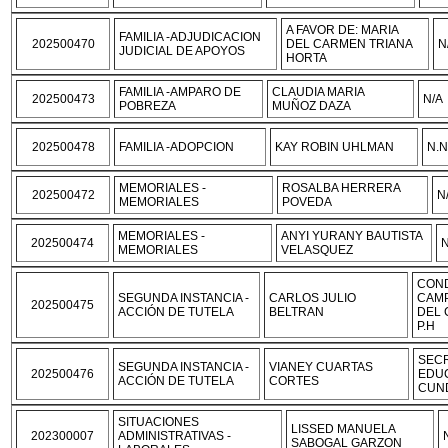
A FAVOR DE: MARIA
FAMILIA -ADJUDICACION
202500470
DEL CARMEN TRIANA
N
JUDICIAL DE APOYOS
HORTA
FAMILIA -AMPARO DE
CLAUDIA MARIA
202500473
N/A
POBREZA
MUÑOZ DAZA
202500478
FAMILIA -ADOPCION
KAY ROBIN UHLMAN
N.N.
MEMORIALES -
ROSALBA HERRERA
202500472
N
MEMORIALES
POVEDA
MEMORIALES -
ANYI YURANY BAUTISTA
202500474
N
MEMORIALES
VELASQUEZ
CON
SEGUNDA INSTANCIA -
CARLOS JULIO
CAMP
202500475
ACCIÓN DE TUTELA
BELTRAN
DEL 
P.H
SECR
SEGUNDA INSTANCIA -
VIANEY CUARTAS
202500476
EDU
ACCIÓN DE TUTELA
CORTES
CUN
SITUACIONES
LISSED MANUELA
202300007
ADMINISTRATIVAS -
SABOGAL GARZON