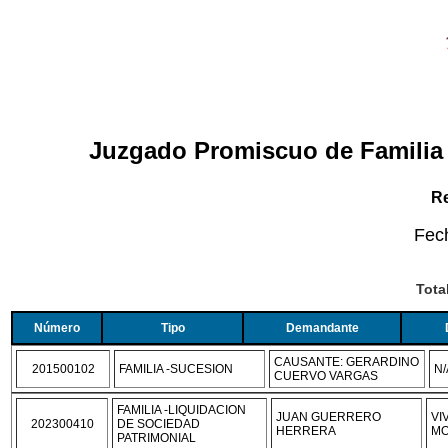
Juzgado Promiscuo de Familia 
Re
Fec
Tota
Número
Tipo
Demandante
CAUSANTE: GERARDINO
201500102
FAMILIA -SUCESION
N/
CUERVO VARGAS
FAMILIA -LIQUIDACION
JUAN GUERRERO
VI
202300410
DE SOCIEDAD
HERRERA
MO
PATRIMONIAL