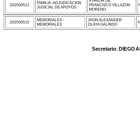
A FAVOR DE:
FAMILIA -ADJUDICACION
202500512
FRANCISCO VILLAZON
JUDICIAL DE APOYOS
MORENO
MEMORIALES -
JHON ALEXANDER
202500515
N
MEMORIALES
OLAYA GALINDO
Secretario
:
DIEGO 