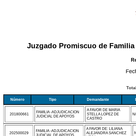
Juzgado Promiscuo de Familia 
Re
Fec
Tota
Número
Tipo
Demandante
A FAVOR DE MARIA
FAMILIA -ADJUDICACION
201800661
STELLA LOPEZ DE
N
JUDICIAL DE APOYOS
CASTRO
A FAVOR DE: LILIANA
FAMILIA -ADJUDICACION
202500029
ALEJANDRA SANCHEZ
JUDICIAL DE APOYOS