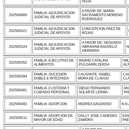
VEGA
A FAVOR DE: MARIA
FAMILIA -ADJUDICACION
202500069
SACRAMENTO MORENO
JUDICIAL DE APOYOS
RODRIGUEZ
FAMILIA -ADJUDICACION
CONCEPCION PAEZ DE
202500321
JUDICIAL DE APOYOS
ROJAS
A FAVOR DE: SEGUNDO
FAMILIA -ADJUDICACION
202500324
ABRAHAM AGUDELO
N
JUDICIAL DE APOYOS
HERRERA
FAMILIA -EJECUTIVO DE
INGRID CATALINA
WI
202500352
ALIMENTOS
PULGARIN ZERDA
AL
FAMILIA -SUCESION
CAUSANTE: ISABEL
CA
202500394
DOBLE E INTESTADA
MORA DE CLAVIJO
CLA
FAMILIA -CUSTODIA Y
DIEGO FERNANDO
AN
202500481
CUIDADO PERSONAL
SOLARTE LERMA
PA
202500493
FAMILIA -ADOPCION
ANDREA GAUDIOSO
N.N.
FAMILIA -ADOPCION DE
DALLY JOSE CAVIEDES
ED
202500511
MAYOR DE EDAD
ZAMORA
PAE